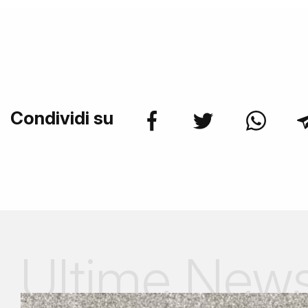
Condividi su
Ultime New