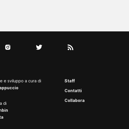
le e sviluppo a cura di
Staff
appuccio
Contatti
Collabora
a di
mbin
ta