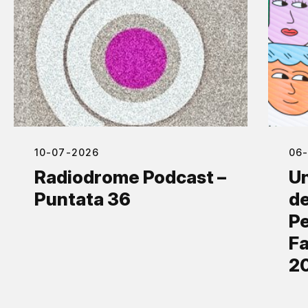
10-07-2026
06
Radiodrome Podcast –
Un
Puntata 36
de
Pe
Fa
2