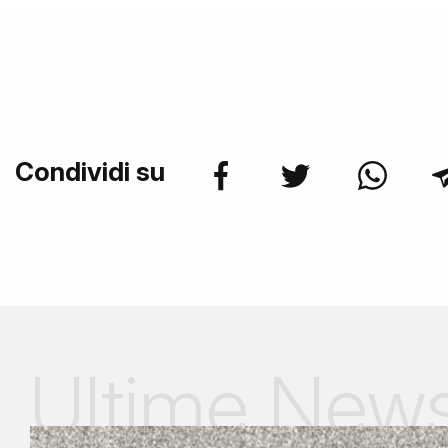
Condividi su
Ultime New