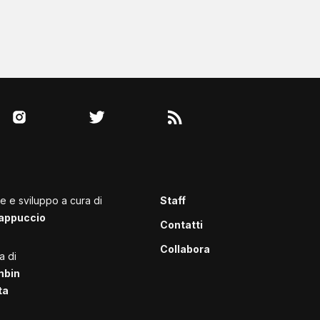
le e sviluppo a cura di
Staff
appuccio
Contatti
Collabora
a di
mbin
ta