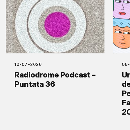
10-07-2026
06
Radiodrome Podcast –
Un
Puntata 36
de
Pe
Fa
2