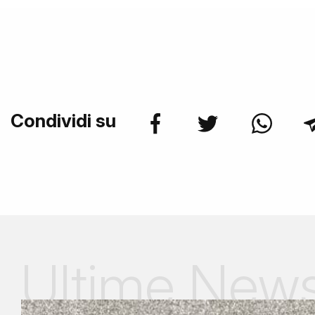
Condividi su
Ultime New