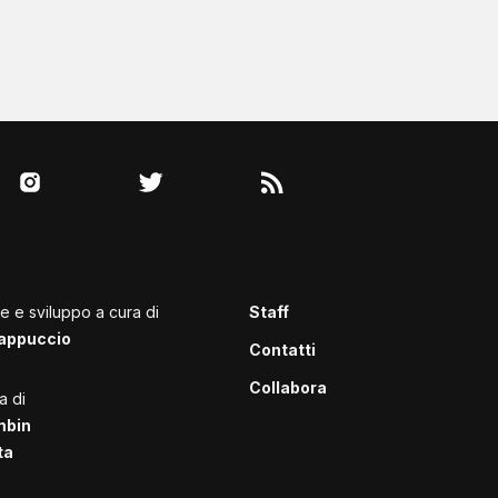
le e sviluppo a cura di
Staff
appuccio
Contatti
Collabora
a di
mbin
ta