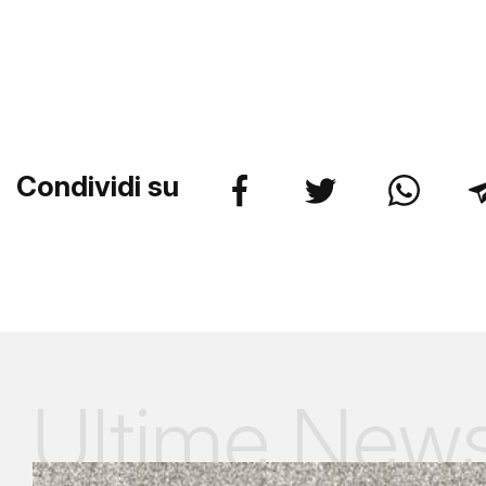
Condividi su
Ultime New