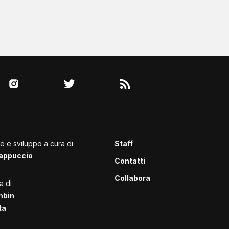
le e sviluppo a cura di
Staff
appuccio
Contatti
Collabora
a di
mbin
ta