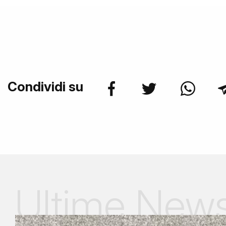
Condividi su
Ultime New