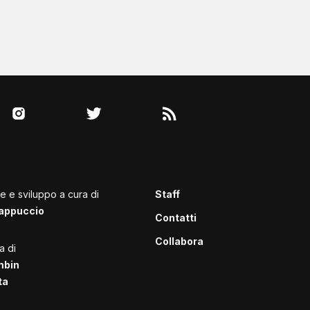
le e sviluppo a cura di
Staff
appuccio
Contatti
Collabora
a di
mbin
ta