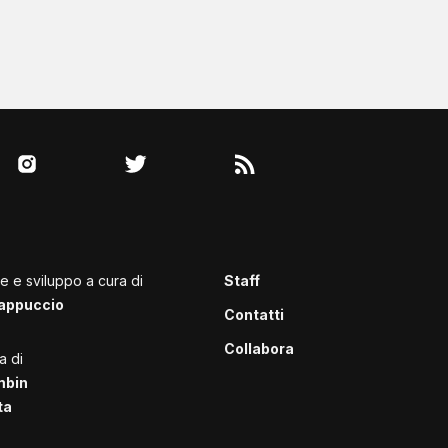
le e sviluppo a cura di
Staff
appuccio
Contatti
Collabora
a di
mbin
ta