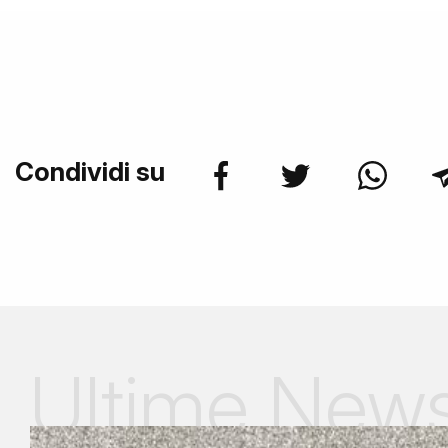
Condividi su
Ultime New