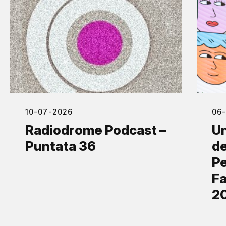
10-07-2026
06
Radiodrome Podcast –
Un
Puntata 36
de
Pe
Fa
2