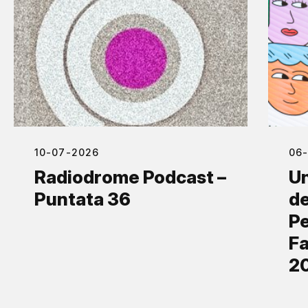
10-07-2026
06
Radiodrome Podcast –
Un
Puntata 36
de
Pe
Fa
2