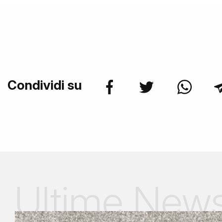
Condividi su
Ultime New