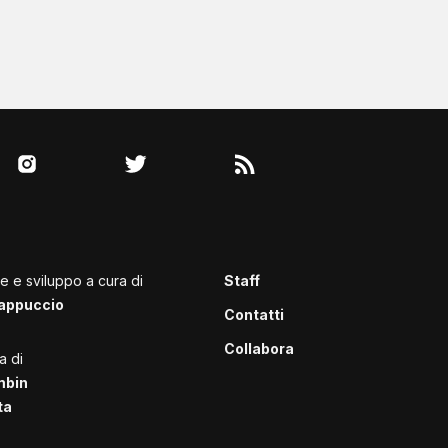
le e sviluppo a cura di
Staff
appuccio
Contatti
Collabora
a di
mbin
ta