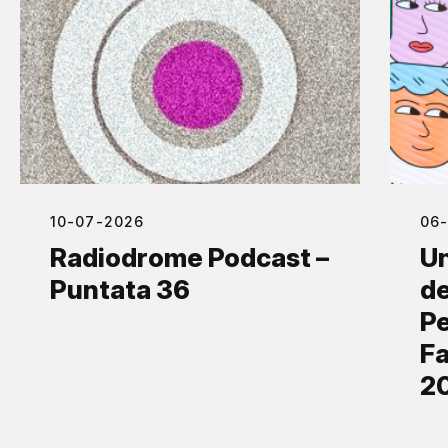
10-07-2026
06
Radiodrome Podcast –
Un
Puntata 36
de
Pe
Fa
2