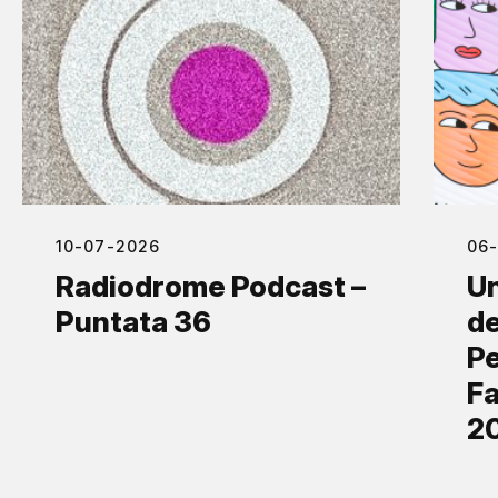
10-07-2026
06
Radiodrome Podcast –
Un
Puntata 36
de
Pe
Fa
2