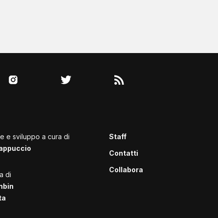
le e sviluppo a cura di
Staff
appuccio
Contatti
Collabora
a di
mbin
ta