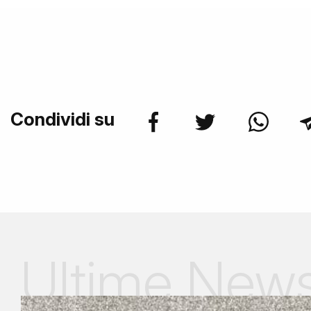
Condividi su
Ultime New