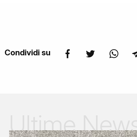
Condividi su
Ultime New