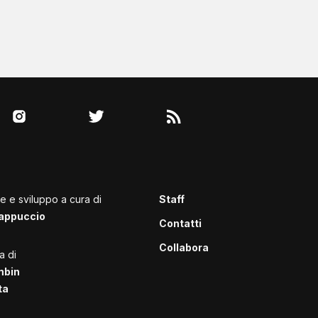
le e sviluppo a cura di
Staff
appuccio
Contatti
Collabora
a di
mbin
ta