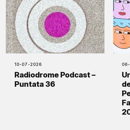
10-07-2026
06
Radiodrome Podcast –
Un
Puntata 36
de
Pe
Fa
2