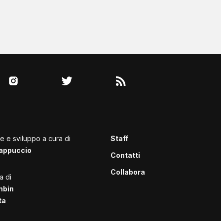
le e sviluppo a cura di
Staff
appuccio
Contatti
Collabora
a di
mbin
ta