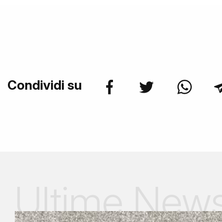
Condividi su
Ultime New