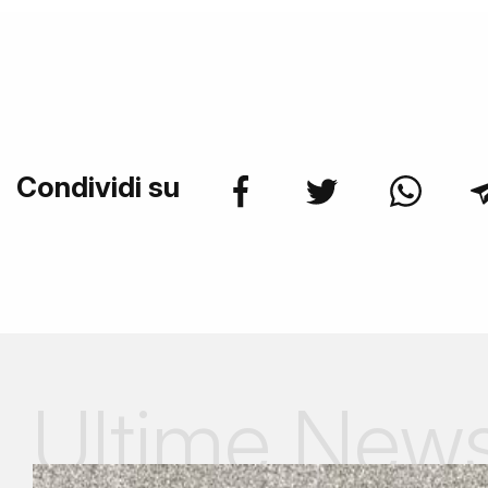
Condividi su
Ultime New