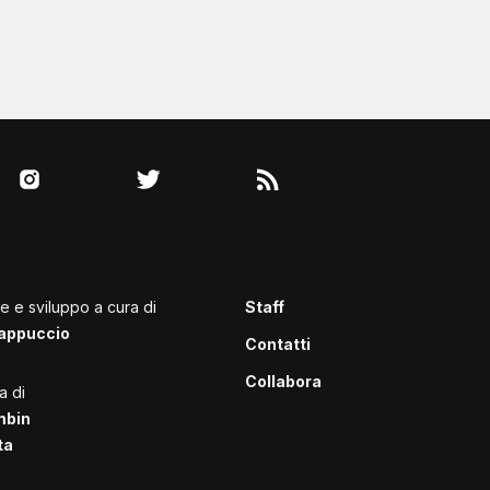
le e sviluppo a cura di
Staff
appuccio
Contatti
Collabora
a di
mbin
ta