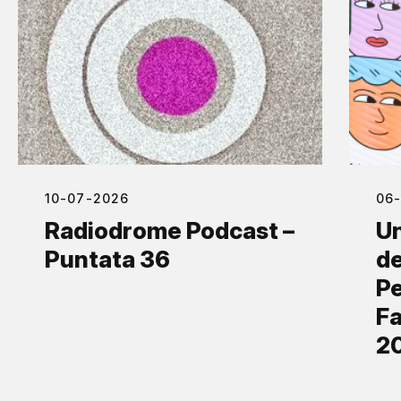
10-07-2026
06
Radiodrome Podcast –
Un
Puntata 36
de
Pe
Fa
2