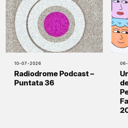
10-07-2026
06
Radiodrome Podcast –
Un
Puntata 36
de
Pe
Fa
2