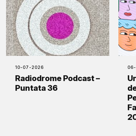
10-07-2026
06
Radiodrome Podcast –
Un
Puntata 36
de
Pe
Fa
2