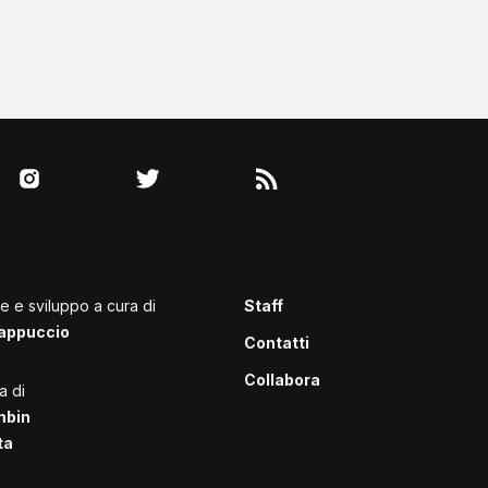
le e sviluppo a cura di
Staff
appuccio
Contatti
Collabora
a di
mbin
ta