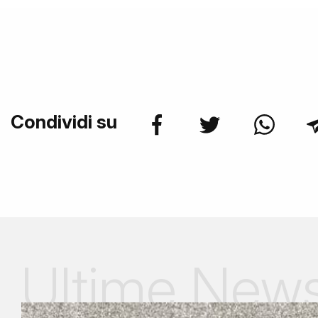
Condividi su
Ultime New