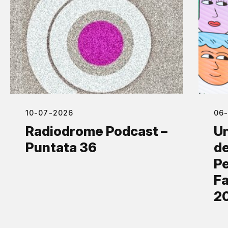
10-07-2026
06
Radiodrome Podcast –
Un
Puntata 36
de
Pe
Fa
2