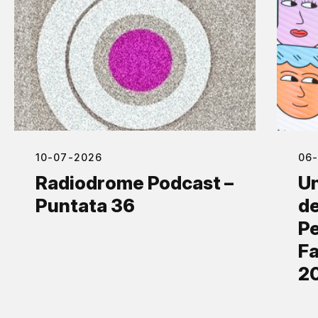
10-07-2026
06
Radiodrome Podcast –
Un
Puntata 36
de
Pe
Fa
2