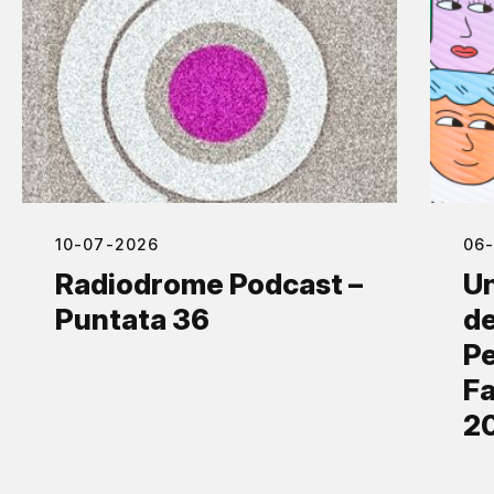
10-07-2026
06
Radiodrome Podcast –
Un
Puntata 36
de
Pe
Fa
2