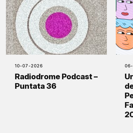
10-07-2026
06
Radiodrome Podcast –
Un
Puntata 36
de
Pe
Fa
2