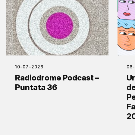
10-07-2026
06
Radiodrome Podcast –
Un
Puntata 36
de
Pe
Fa
2