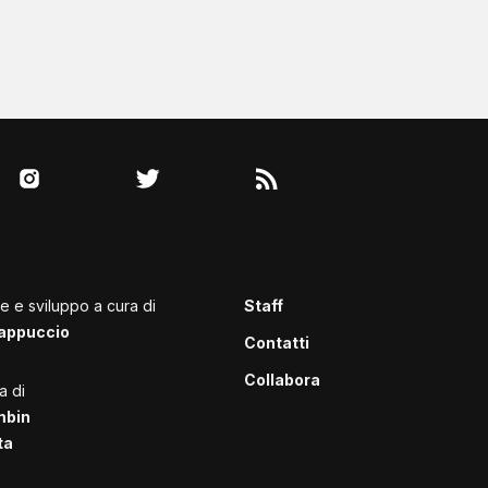
le e sviluppo a cura di
Staff
appuccio
Contatti
Collabora
a di
mbin
ta