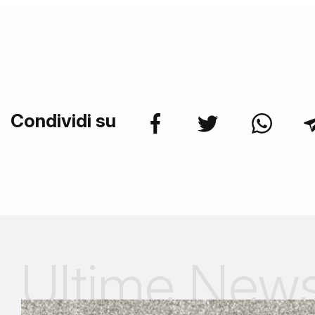
Condividi su
Ultime New