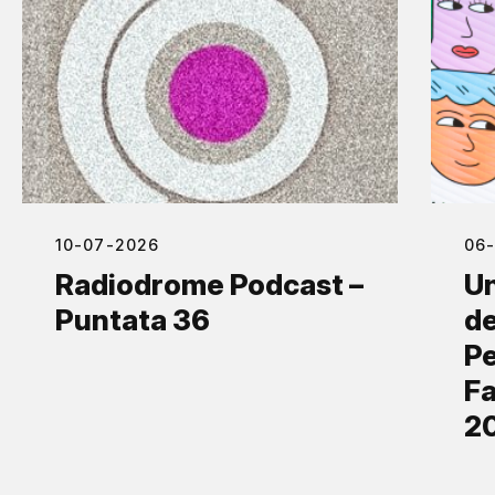
10-07-2026
06
Radiodrome Podcast –
Un
Puntata 36
de
Pe
Fa
2