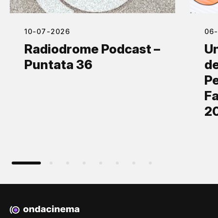
10-07-2026
06
Radiodrome Podcast –
Un
Puntata 36
de
Pe
Fa
2