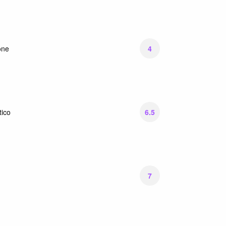
4
one
6.5
ico
7