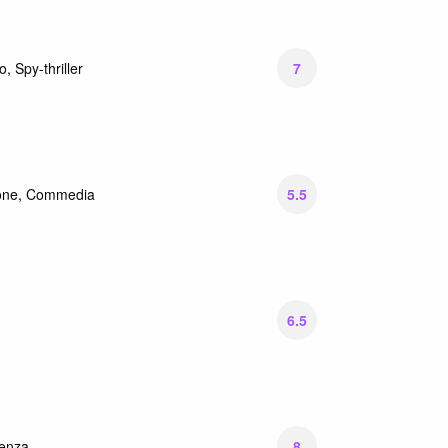
7
o, Spy-thriller
5.5
one, Commedia
6.5
8
ienza