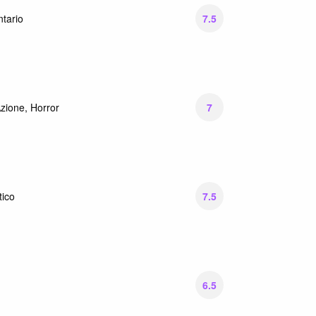
7.5
tario
7
zione, Horror
7.5
ico
6.5