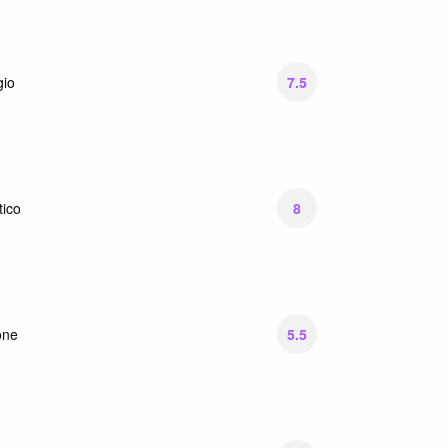
7.5
gio
8
ico
5.5
one