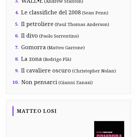
WALL•E
3.
(Andrew Stanton)
Le classifiche del 2008
4.
(Sean Penn)
Il petroliere
5.
(Paul Thomas Anderson)
Il divo
6.
(Paolo Sorrentino)
Gomorra
7.
(Matteo Garrone)
La zona
8.
(Rodrigo Plà)
Il cavaliere oscuro
9.
(Christopher Nolan)
Non pensarci
10.
(Gianni Zanasi)
MATTEO LOSI