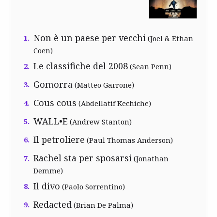
Non è un paese per vecchi
1.
(Joel & Ethan
Coen)
Le classifiche del 2008
2.
(Sean Penn)
Gomorra
3.
(Matteo Garrone)
Cous cous
4.
(Abdellatif Kechiche)
WALL•E
5.
(Andrew Stanton)
Il petroliere
6.
(Paul Thomas Anderson)
Rachel sta per sposarsi
7.
(Jonathan
Demme)
Il divo
8.
(Paolo Sorrentino)
Redacted
9.
(Brian De Palma)