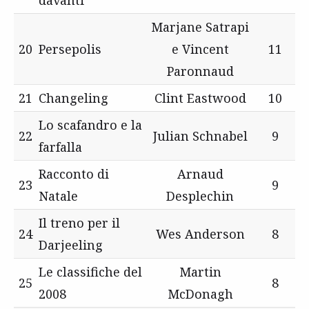
Marjane Satrapi
20
Persepolis
e Vincent
11
Paronnaud
21
Changeling
Clint Eastwood
10
Lo scafandro e la
22
Julian Schnabel
9
farfalla
Racconto di
Arnaud
23
9
Natale
Desplechin
Il treno per il
24
Wes Anderson
8
Darjeeling
Le classifiche del
Martin
25
8
2008
McDonagh