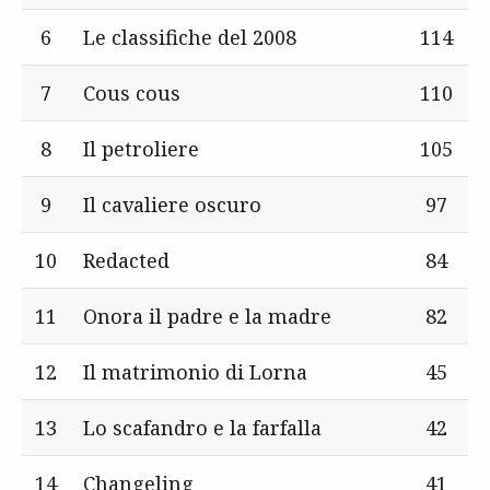
6
Le classifiche del 2008
114
7
Cous cous
110
8
Il petroliere
105
9
Il cavaliere oscuro
97
10
Redacted
84
11
Onora il padre e la madre
82
12
Il matrimonio di Lorna
45
13
Lo scafandro e la farfalla
42
14
Changeling
41