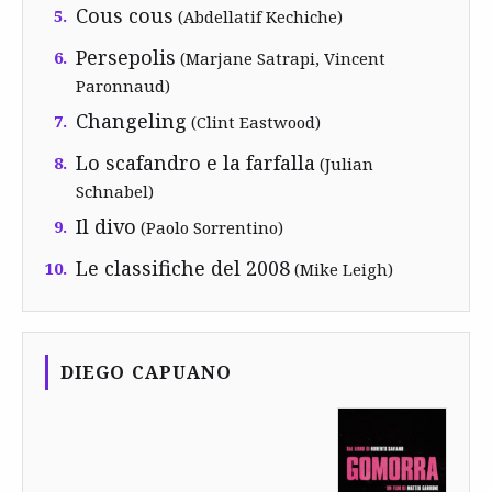
Cous cous
5.
(Abdellatif Kechiche)
Persepolis
6.
(Marjane Satrapi, Vincent
Paronnaud)
Changeling
7.
(Clint Eastwood)
Lo scafandro e la farfalla
8.
(Julian
Schnabel)
Il divo
9.
(Paolo Sorrentino)
Le classifiche del 2008
10.
(Mike Leigh)
DIEGO CAPUANO