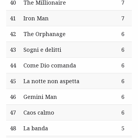
40
The Millionaire
7
41
Iron Man
7
42
The Orphanage
6
43
Sogni e delitti
6
44
Come Dio comanda
6
45
La notte non aspetta
6
46
Gemini Man
6
47
Caos calmo
6
48
La banda
5