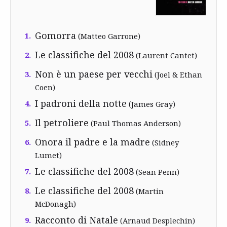
Gomorra
1.
(Matteo Garrone)
Le classifiche del 2008
2.
(Laurent Cantet)
Non è un paese per vecchi
3.
(Joel & Ethan
Coen)
I padroni della notte
4.
(James Gray)
Il petroliere
5.
(Paul Thomas Anderson)
Onora il padre e la madre
6.
(Sidney
Lumet)
Le classifiche del 2008
7.
(Sean Penn)
Le classifiche del 2008
8.
(Martin
McDonagh)
Racconto di Natale
9.
(Arnaud Desplechin)