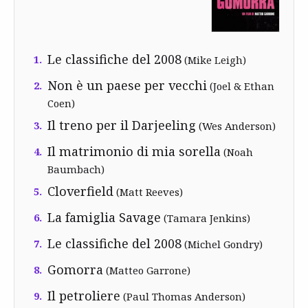
Le classifiche del 2008
1.
(Mike Leigh)
Non è un paese per vecchi
2.
(Joel & Ethan
Coen)
Il treno per il Darjeeling
3.
(Wes Anderson)
Il matrimonio di mia sorella
4.
(Noah
Baumbach)
Cloverfield
5.
(Matt Reeves)
La famiglia Savage
6.
(Tamara Jenkins)
Le classifiche del 2008
7.
(Michel Gondry)
Gomorra
8.
(Matteo Garrone)
Il petroliere
9.
(Paul Thomas Anderson)