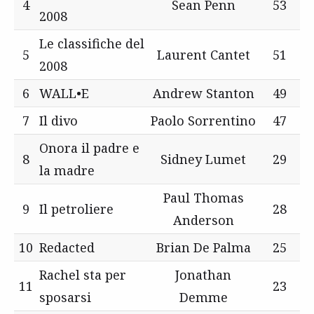
4
Sean Penn
53
2008
Le classifiche del
5
Laurent Cantet
51
2008
6
WALL•E
Andrew Stanton
49
7
Il divo
Paolo Sorrentino
47
Onora il padre e
8
Sidney Lumet
29
la madre
Paul Thomas
9
Il petroliere
28
Anderson
10
Redacted
Brian De Palma
25
Rachel sta per
Jonathan
11
23
sposarsi
Demme