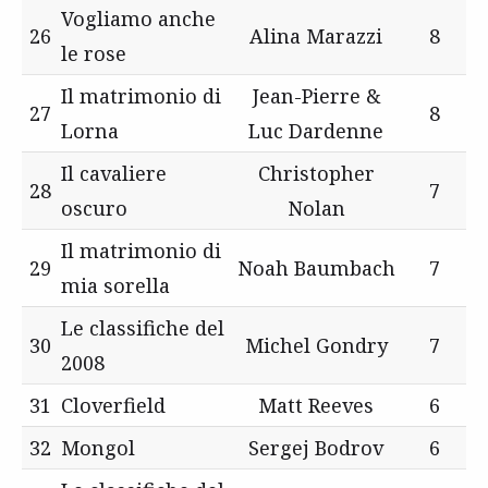
Vogliamo anche
26
Alina Marazzi
8
le rose
Il matrimonio di
Jean-Pierre &
27
8
Lorna
Luc Dardenne
Il cavaliere
Christopher
28
7
oscuro
Nolan
Il matrimonio di
29
Noah Baumbach
7
mia sorella
Le classifiche del
30
Michel Gondry
7
2008
31
Cloverfield
Matt Reeves
6
32
Mongol
Sergej Bodrov
6