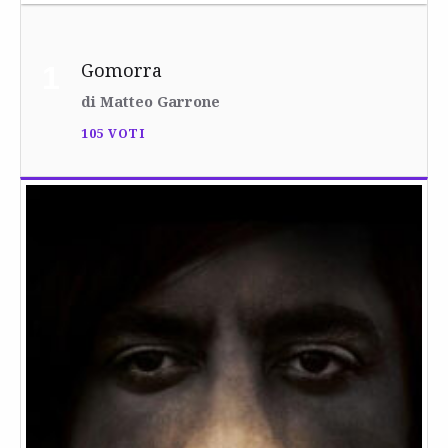
Gomorra
1
di Matteo Garrone
105 VOTI