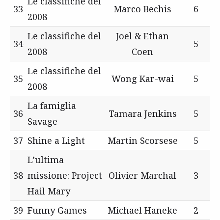
Le classifiche del
33
Marco Bechis
6
2008
Le classifiche del
Joel & Ethan
34
5
2008
Coen
Le classifiche del
35
Wong Kar-wai
5
2008
La famiglia
36
Tamara Jenkins
5
Savage
37
Shine a Light
Martin Scorsese
5
L’ultima
38
missione: Project
Olivier Marchal
3
Hail Mary
39
Funny Games
Michael Haneke
2