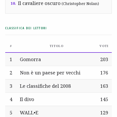
Il cavaliere oscuro
10.
(Christopher Nolan)
CLASSIFICA DEI LETTORI
#
TITOLO
VOTI
1
Gomorra
203
2
Non è un paese per vecchi
176
3
Le classifiche del 2008
163
4
Il divo
145
5
WALL•E
129