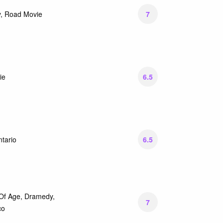
7
, Road Movie
6.5
ie
6.5
tario
Of Age, Dramedy,
7
co