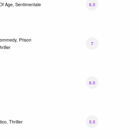
6.5
f Age, Sentimentale
Commedy, Prison
7
riller
6.5
5.5
co, Thriller