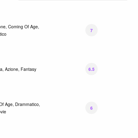
one, Coming Of Age,
7
ico
6.5
a, Azione, Fantasy
Of Age, Drammatico,
6
vie