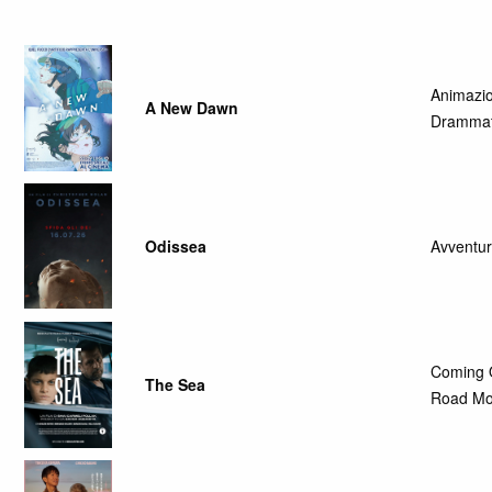
Animazi
A New Dawn
Drammat
Odissea
Avventur
Coming 
The Sea
Road Mo