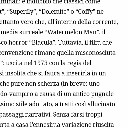
minali: è indubbio che classici come
, “Superfly”, “Dolemite” o “Coffy” ne
tanto vero che, all’interno della corrente,
ommedia surreale “Watermelon Man”, il
sco horror “Blacula”. Tuttavia, il film che
i convenzione rimane quella misconosciuta
: uscita nel 1973 con la regia del
insolita che si fatica a inserirla in un
, che pure non scherza (in breve: uno
udo-vampiro a causa di un antico pugnale
imo stile adottato, a tratti così allucinato
 passaggi narrativi. Senza farsi troppi
porta a casa l’ennesima variazione riuscita