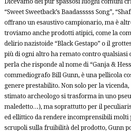
Dicevamo dei pur spassosi luoghi comuni cri
“Sweet Sweetback’s Baadasssss Song”, “Shaft”
offrano un esaustivo campionario, ma è altret
troviamo anche prodotti atipici, come la c
delirio nazistoide “Black Gestapo” o il grotte
più di ogni altro ha remato contro qualsias
perla che risponde al nome di “Ganja & Hess”
commediografo Bill Gunn, è una pellicola così 
genere prestabilito. Non solo per la vicenda
stimato archeologo si trasforma in uno pse
maledetto…), ma soprattutto per il peculiariss
ed ellittico da rendere incomprensibili molti
scrupoli sulla fruibilità del prodotto, Gunn 