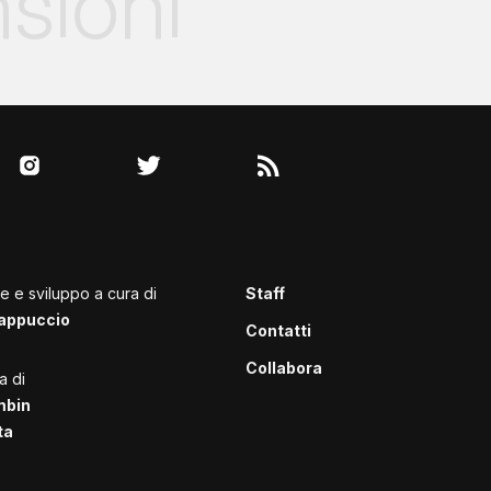
sioni
le e sviluppo a cura di
Staff
appuccio
Contatti
Collabora
a di
mbin
ta