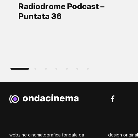
Radiodrome Podcast –
Puntata 36
webzine cinematografica fondata da
design origina