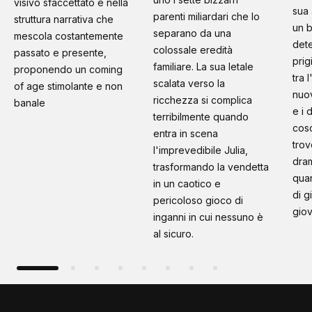
visivo sfaccettato e nella
sua 
parenti miliardari che lo
struttura narrativa che
un b
separano da una
mescola costantemente
dete
colossale eredità
passato e presente,
prig
familiare. La sua letale
proponendo un coming
tra 
scalata verso la
of age stimolante e non
nuo
ricchezza si complica
banale
e i 
terribilmente quando
cosc
entra in scena
trov
l'imprevedibile Julia,
dram
trasformando la vendetta
quan
in un caotico e
di g
pericoloso gioco di
giov
inganni in cui nessuno è
al sicuro.