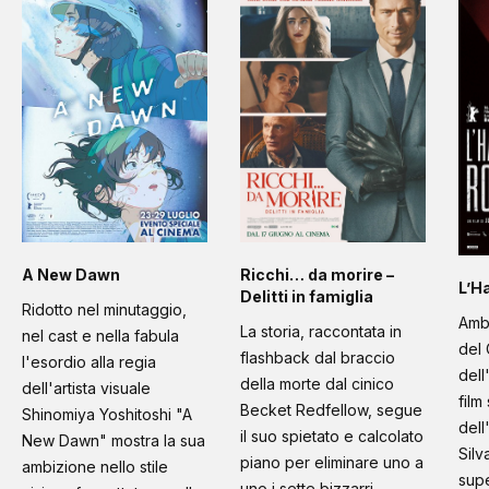
A New Dawn
Ricchi… da morire –
L’H
Delitti in famiglia
Ridotto nel minutaggio,
Amb
La storia, raccontata in
nel cast e nella fabula
del 
flashback dal braccio
l'esordio alla regia
dell
della morte dal cinico
dell'artista visuale
film
Becket Redfellow, segue
Shinomiya Yoshitoshi "A
dell
il suo spietato e calcolato
New Dawn" mostra la sua
Silv
piano per eliminare uno a
ambizione nello stile
supe
uno i sette bizzarri