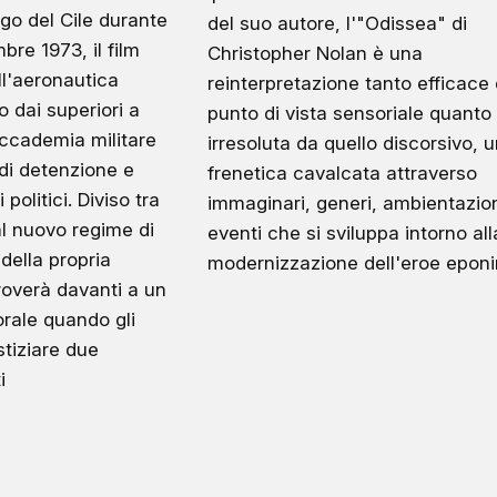
go del Cile durante
del suo autore, l'"Odissea" di
mbre 1973, il film
Christopher Nolan è una
ll'aeronautica
reinterpretazione tanto efficace 
o dai superiori a
punto di vista sensoriale quanto
accademia militare
irresoluta da quello discorsivo, 
 di detenzione e
frenetica cavalcata attraverso
 politici. Diviso tra
immaginari, generi, ambientazio
l nuovo regime di
eventi che si sviluppa intorno all
della propria
modernizzazione dell'eroe epon
troverà davanti a un
rale quando gli
stiziare due
i