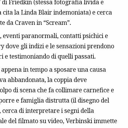
di Friedkin (stessa fotografia livida e
ra cita la Linda Blair indemoniata) e cerca
ate da Craven in “Scream”.
, eventi paranormali, contatti psichici e
 dove gli indizi e le sensazioni prendono
i e testimoniando di quelli passati.
à appena in tempo a sposare una causa
n va abbandonata, la coppia deve
olpo di scena che fa collimare carnefice e
orre e famiglia distrutta (il disegno del
cerca di interpretare i segni della
uale del filmato su video, Verbinski immette