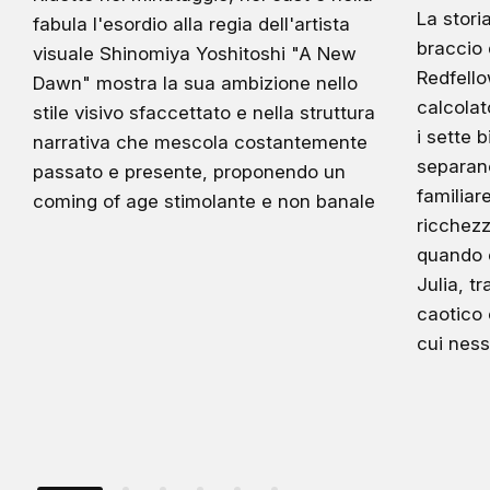
La stori
fabula l'esordio alla regia dell'artista
braccio 
visuale Shinomiya Yoshitoshi "A New
Redfello
Dawn" mostra la sua ambizione nello
calcolat
stile visivo sfaccettato e nella struttura
i sette b
narrativa che mescola costantemente
separan
passato e presente, proponendo un
familiar
coming of age stimolante e non banale
ricchezz
quando e
Julia, t
caotico 
cui ness