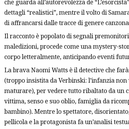
che guarda all’autorevolezza de “L’esorcista” 
dettagli “realistici”, mentre il volto di Sama
di affrancarsi dalle tracce di genere canzon
Il racconto è popolato di segnali premonitori
maledizioni, procede come una mystery-story
corpo letteralmente, anticipando eventi futur
La brava Naomi Watts è il detective che far
(troppo insistita da Verbinski: l’infanzia no
maturare), per vedere tutto ribaltato da un c
vittima, senso e suo oblio, famiglia da ricomp
bambino). Mentre lo spettatore, disorientato, 
pellicola e la protagonista fa un’analisi test