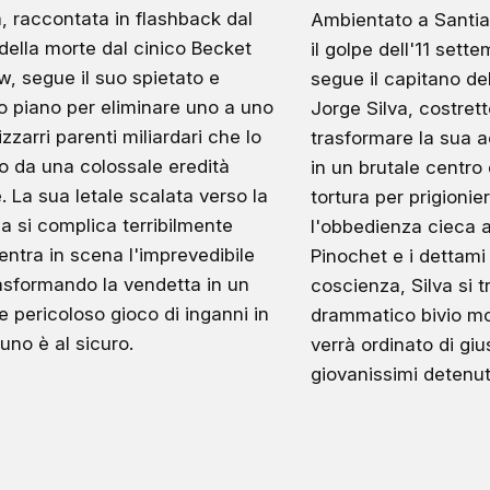
a, raccontata in flashback dal
Ambientato a Santia
della morte dal cinico Becket
il golpe dell'11 sette
w, segue il suo spietato e
segue il capitano de
o piano per eliminare uno a uno
Jorge Silva, costrett
izzarri parenti miliardari che lo
trasformare la sua 
o da una colossale eredità
in un brutale centro
e. La sua letale scalata verso la
tortura per prigionieri
a si complica terribilmente
l'obbedienza cieca a
ntra in scena l'imprevedibile
Pinochet e i dettami 
rasformando la vendetta in un
coscienza, Silva si 
e pericoloso gioco di inganni in
drammatico bivio mo
uno è al sicuro.
verrà ordinato di giu
giovanissimi detenut