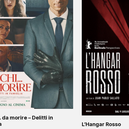
da morire – Delitti in
a
L’Hangar Rosso