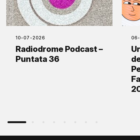
10-07-2026
06
Radiodrome Podcast –
Un
Puntata 36
de
Pe
Fa
2