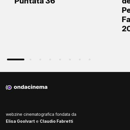
Puntata 36
de
Pe
Fa
2
webzine cinematografica fondata da
Elisa Goolvart
e
Claudio Fabretti