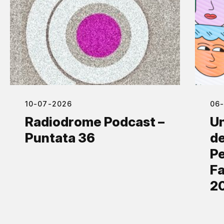
10-07-2026
06
Radiodrome Podcast –
Un
Puntata 36
de
Pe
Fa
2