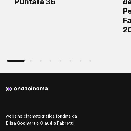
Puntata 36
de
Pe
Fa
2
webzine cinematografica fondata da
Elisa Goolvart
e
Claudio Fabretti