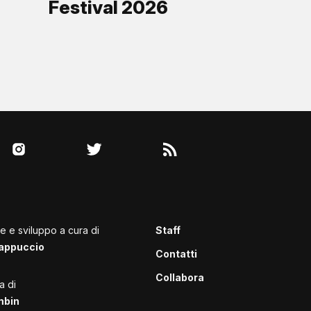
Festival 2026
le e sviluppo a cura di
Staff
appuccio
Contatti
Collabora
a di
mbin