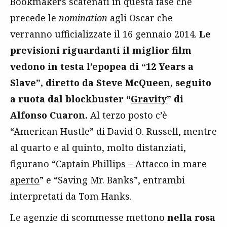
Bookmakers scatenati in questa fase che
precede le
nomination
agli Oscar che
verranno ufficializzate il 16 gennaio 2014.
Le
previsioni riguardanti il miglior film
vedono in testa l’epopea di “12 Years a
Slave”, diretto da Steve McQueen, seguito
a ruota dal blockbuster “
Gravity
” di
Alfonso Cuaron.
Al terzo posto c’è
“American Hustle” di David O. Russell, mentre
al quarto e al quinto, molto distanziati,
figurano “
Captain Phillips – Attacco in mare
aperto
” e “Saving Mr. Banks”, entrambi
interpretati da Tom Hanks.
Le agenzie di scommesse mettono
nella rosa