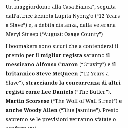
Un maggiordomo alla Casa Bianca”, seguita
dall’attrice keniota Lupita Nyong’o (“12 Years
a Slave”) e, a debita distanza, dalla veterana
Meryl Streep (“August: Osage County”)
I boomakers sono sicuri che a contendersi il
premio per il
miglior regista
saranno
il
messicano Alfonso Cuaron
(“Gravity”)
e il
britannico Steve McQueen
(“12 Years a
Slave”),
stracciando la concorrenza di altri
registi come Lee Daniels
(“The Butler”)
,
Martin Scorsese
(“The Wolf of Wall Street”)
e
anche Woody Allen
(“Blue Jasmine”). Presto
sapremo se le previsioni verranno sfatate o