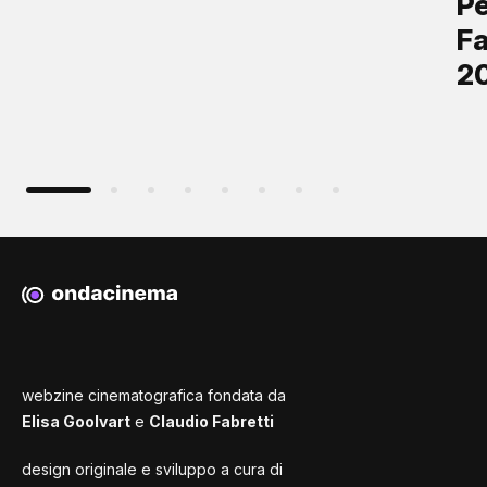
Pe
Fa
2
webzine cinematografica fondata da
Elisa Goolvart
e
Claudio Fabretti
design originale e sviluppo a cura di