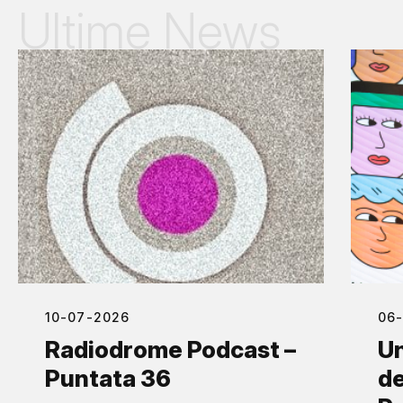
Ultime News
10-07-2026
06
Radiodrome Podcast –
Un
Puntata 36
de