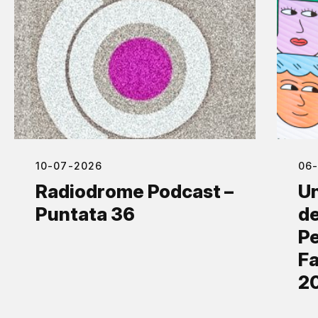
10-07-2026
06
Radiodrome Podcast –
Un
Puntata 36
de
Pe
Fa
2