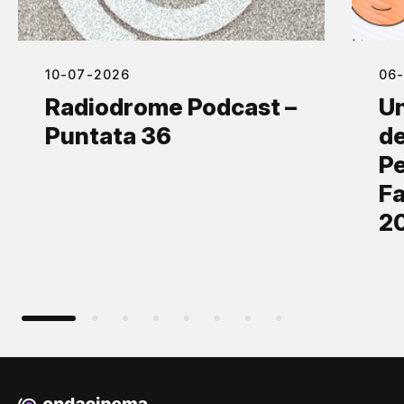
10-07-2026
06
Radiodrome Podcast –
Un
Puntata 36
de
Pe
Fa
2