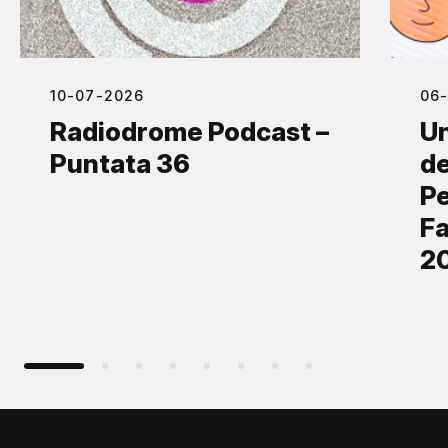
10-07-2026
06
Radiodrome Podcast –
Un
Puntata 36
de
Pe
Fa
2