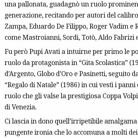
una pallonata, guadagnò un ruolo prominente 
generazione, recitando per autori del calibro
Zampa, Eduardo De Filippo, Roger Vadim e Ro
come Mastroianni, Sordi, Totò, Aldo Fabrizi e
Fu però Pupi Avati a intuirne per primo le p
ruolo da protagonista in “Gita Scolastica” (1
d’Argento, Globo d’Oro e Pasinetti, seguito da
“Regalo di Natale” (1986) in cui vestì i panni
ruolo che gli valse la prestigiosa Coppa Volpi
di Venezia.
Ci lascia in dono quell’irripetibile amalgama
pungente ironia che lo accomuna a molti dei 