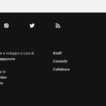
le e sviluppo a cura di
Staff
appuccio
Contatti
Collabora
a di
mbin
ta