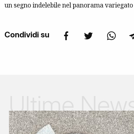
un segno indelebile nel panorama variegato e
Condividi su
Ultime New