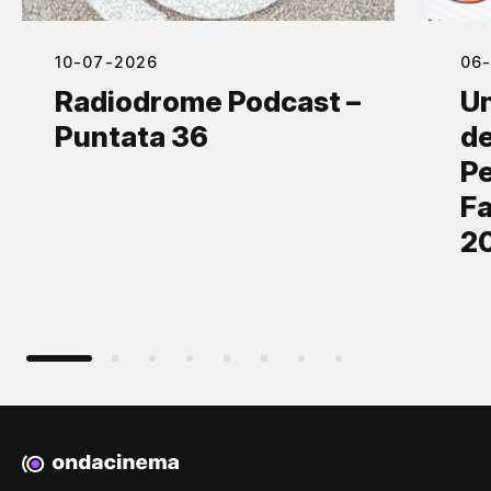
10-07-2026
06
Radiodrome Podcast –
Un
Puntata 36
de
Pe
Fa
2