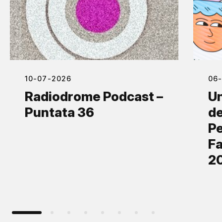
10-07-2026
06
Radiodrome Podcast –
Un
Puntata 36
de
Pe
Fa
2