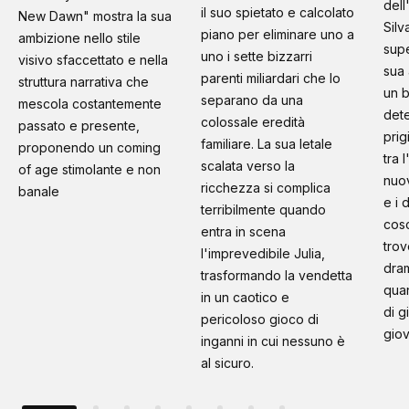
dell
il suo spietato e calcolato
New Dawn" mostra la sua
Silv
piano per eliminare uno a
ambizione nello stile
supe
uno i sette bizzarri
visivo sfaccettato e nella
sua 
parenti miliardari che lo
struttura narrativa che
un b
separano da una
mescola costantemente
dete
colossale eredità
passato e presente,
prig
familiare. La sua letale
proponendo un coming
tra 
scalata verso la
of age stimolante e non
nuo
ricchezza si complica
banale
e i 
terribilmente quando
cosc
entra in scena
trov
l'imprevedibile Julia,
dram
trasformando la vendetta
quan
in un caotico e
di g
pericoloso gioco di
giov
inganni in cui nessuno è
al sicuro.