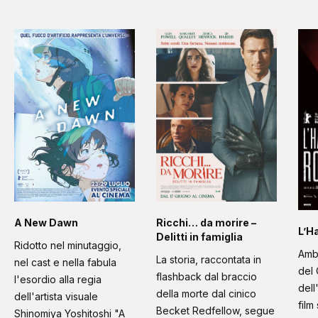
A New Dawn
Ricchi… da morire –
L’H
Delitti in famiglia
Ridotto nel minutaggio,
Amb
La storia, raccontata in
nel cast e nella fabula
del 
flashback dal braccio
l'esordio alla regia
dell
della morte dal cinico
dell'artista visuale
film
Becket Redfellow, segue
Shinomiya Yoshitoshi "A